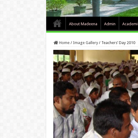
About Madeena
Admin
Academi
Home
/
Image Gallery
/
Teachers’ Day 2010