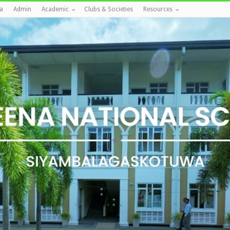
a
Admin
Academic
Clubs & Societies
Resources