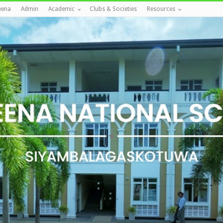
eena
Admin
Academic
Clubs & Societies
Resources