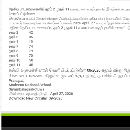
தேசிய பாடசாலைகளில் தரம் 2
முதல் 11
வரையான வகுப்புகளில் இருக்கக் கூட
கோரப்பட்டுள்ளன.
இதற்கென கல்வி அமைச்சினால் வெளியிடப்பட்டுள்ள புதிய சுற்றறிக்கையின் அடி
மாணவர் அனுமதிக்கான விண்ணப்பங்கள் 2026 April 27 வரை ஏற்றுக் கொள்ளப்
மதீனா தேசிய பாடசாலையில்
தரம் 2
முதல் 11
வரையான வகுப்புகளில் காணப்படும்
தரம் 2 42
தரம் 3 05
தரம் 4 19
தரம் 7 74
தரம் 8 79
தரம் 9 70
தரம் 10 50
தரம் 11 45
கல்வி அமைச்சினால் வெளியிடப்பட்டுள்ள
எனும் சுற்று ந
09/2026
விண்ணப்பங்களை கீழுள்ள முகவரிக்கு பதிவுத் தபாலில் அனுப்பி 
Principal
,
Madeena National School,
Siyambalagaskotuwa
விண்ணப்ப முடிவுத் திகதி :
April 27, 2026
Download New Circular 09/2026