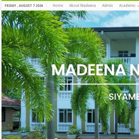
Home
About Madeena
Admin
Academic
FRIDAY , AUGUST 7 2026