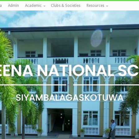
a
Admin
Academic
Clubs & Societies
Resources