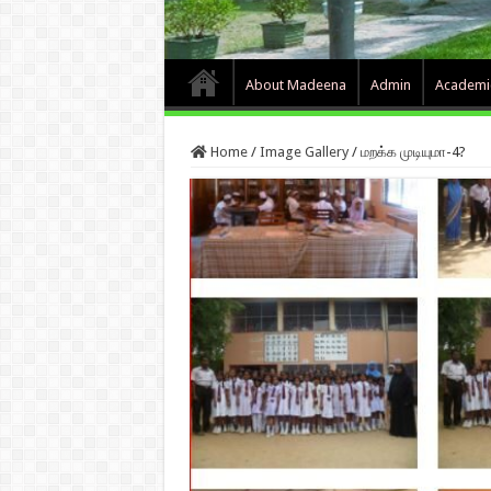
About Madeena
Admin
Academi
Home
/
Image Gallery
/
மறக்க முடியுமா-4?